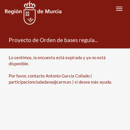
Toggl
navig
Proyecto de Orden de bases reguladoras del Programa de Subvenciones de Fomento del Autoempleo -Cuota Cero-
Error
Lo sentimos, la encuesta está expirada y ya no está
disponible.
Por favor, contacte Antonio García Collado (
participacionciudadana@carm.es ) si desea más ayuda.