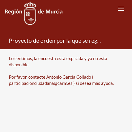
Toggl
navig
Proyecto de orden por la que se regula y convoca la selección de entidades candidatas para la elaboración de Estrategias de Desarrollo Local Participativo en el marco del FEMPA
Error
Lo sentimos, la encuesta está expirada y ya no está
disponible.
Por favor, contacte Antonio García Collado (
participacionciudadana@carm.es ) si desea más ayuda.