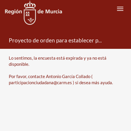
Toggl
navig
Proyecto de orden para establecer procedimientos en materia de recursos humanos en el curso 2026-2027
Error
Lo sentimos, la encuesta está expirada y ya no está
disponible.
Por favor, contacte Antonio García Collado (
participacionciudadana@carm.es ) si desea más ayuda.